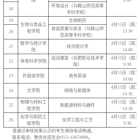
院
8:00
环境设计（马鞍山师范高等
18
专科学校）
19
生物制药
生物与食品工
4月15日（周
食品质量与安全（马鞍山师
程学院
13:30
20
范高等专科学校）
数学与统计学
4月15日（周
21
经济统计学
院
14:00
运动康复（合肥职业技术学
4月15日（周
22
体育科学学院
院）
9:30
4月15日（周
23
外国语学院
商务英语
10:00
4月15日（周
24
文学院
网络与新媒体
14:30
物理与材料工
4月15日（周
25
新能源材料与器件
程学院
14:30
化学与制药工
4月15日（周
26
化学工程与工艺
程学院
9:30
请通过审核结果公示的考生保持电话畅通。
联系电话：教务处招生办0551-63674808。